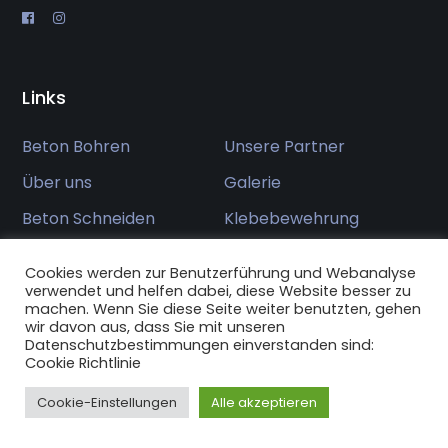
Links
Beton Bohren
Unsere Partner
Über uns
Galerie
Beton Schneiden
Klebebewehrung
Kontakt
Cookies werden zur Benutzerführung und Webanalyse
verwendet und helfen dabei, diese Website besser zu
machen. Wenn Sie diese Seite weiter benutzten, gehen
wir davon aus, dass Sie mit unseren
Kontakt
Datenschutzbestimmungen einverstanden sind:
Cookie Richtlinie
Mo - Fr: 8.00 18.00 Uhr
Cookie-Einstellungen
Alle akzeptieren
Kapellenweg 5, 5034 Suhr